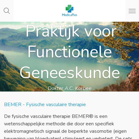
Ga
direct
naar
Praktijk voor
de
hoofdinhoud
Functionele
Geneeskunde
Dokter A.C. Korbee
BEMER -
Fysische vasculaire therapie
De fysische vasculaire therapie BEMER® is een
wetenschappelijke methode die door een specifiek
elektromagnetisch signaal de beperkte vasomotie (eigen
beweging van bloedvaten) stimuleert en verbetert. De sets