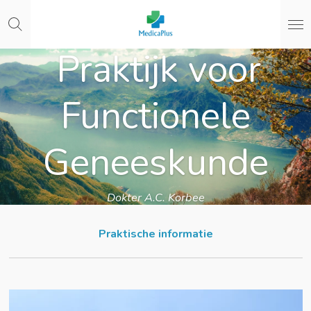
Ga
direct
naar
Praktijk voor
de
hoofdinhoud
Functionele
Geneeskunde
Dokter A.C. Korbee
Praktische informatie