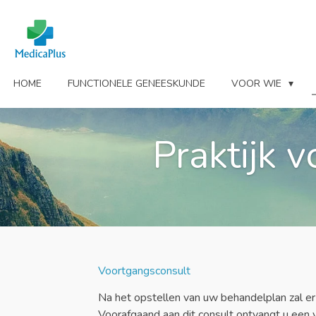
Ga
direct
naar
de
hoofdinhoud
HOME
FUNCTIONELE GENEESKUNDE
VOOR WIE
Praktijk 
Voortgangsconsult
Na het opstellen van uw behandelplan zal e
Voorafgaand aan dit consult ontvangt u een v