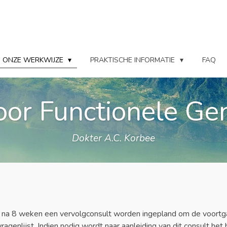
ONZE WERKWIJZE
PRAKTISCHE INFORMATIE
FAQ
voor Functionele G
Dokter A.C. Korbee
r na 8 weken een vervolgconsult worden ingepland om de voortg
ragenlijst. Indien nodig wordt naar aanleiding van dit consult he