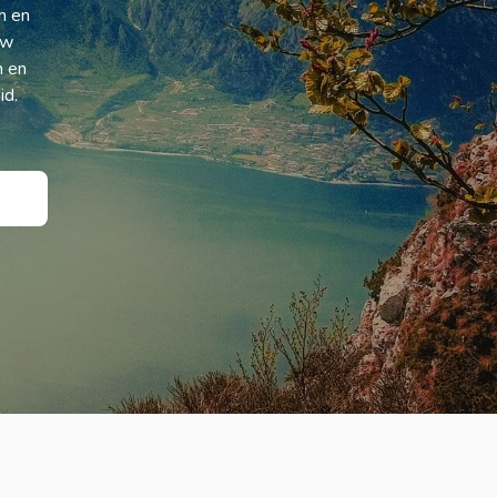
n en
uw
n en
id.