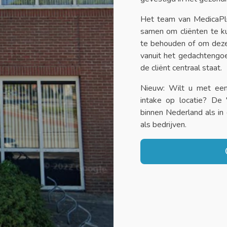
Het team van MedicaPl
samen om cliënten te k
te behouden of om deze
vanuit het gedachtengo
de cliënt centraal staat.
Nieuw: Wilt u met een
intake op locatie? De 
binnen Nederland als in 
als bedrijven.