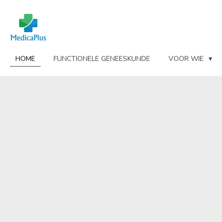
Ga
direct
naar
de
hoofdinhoud
HOME
FUNCTIONELE GENEESKUNDE
VOOR WIE