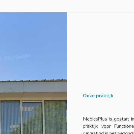
Onze praktijk
MedicaPlus is gestart i
praktijk voor Functio
gevestigd in het gezon