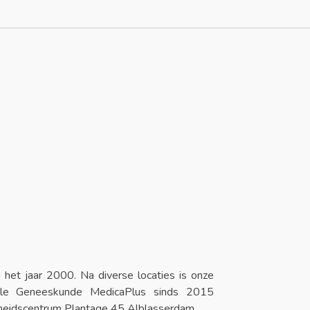
n het jaar 2000. Na diverse locaties is onze
nele Geneeskunde MedicaPlus sinds 2015
dheidscentrum Plantage 45 Alblasserdam.